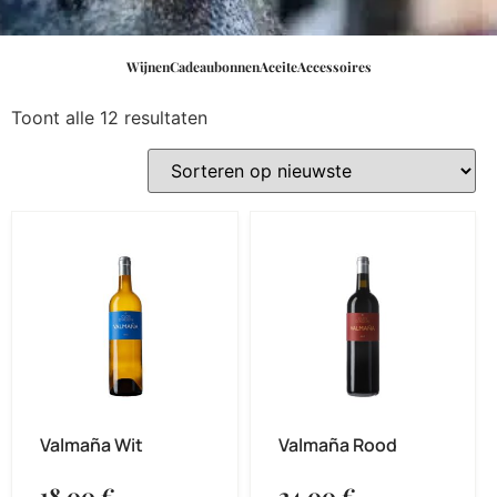
Wijnen
Cadeaubonnen
Aceite
Accessoires
Toont alle 12 resultaten
Valmaña Wit
Valmaña Rood
18,00
€
-
24,00
€
-