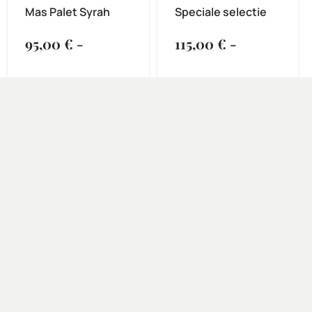
Mas Palet Syrah
Speciale selectie
95,00
€
-
115,00
€
-
280,00
€
460,00
€
OPTIES SELECTEREN
OPTIES SELECTEREN
C/ Mas Gil, 14 · Apt. Correos 117
17251 Calonge, Girona