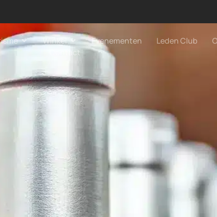
risme
Winkel
Evenementen
Leden Club
O
Contact