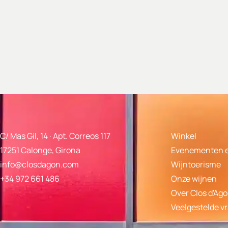
C/ Mas Gil, 14 · Apt. Correos 117
Winkel
17251 Calonge, Girona
Evenementen e
info@closdagon.com
Wijntoerisme
+34 972 661 486
Onze wijnen
Over Clos d'Ag
Veelgestelde v