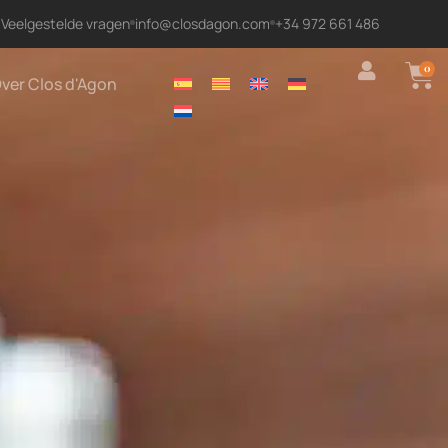
Veelgestelde vragen
info@closdagon.com
+34 972 661 486
0
ver Clos d'Agon