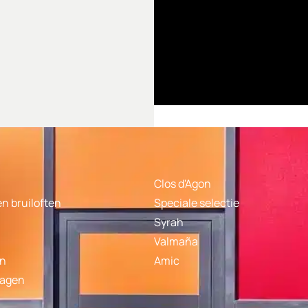
Clos d'Agon
n bruiloften
Speciale selectie
Syrah
Valmaña
on
Amic
ragen