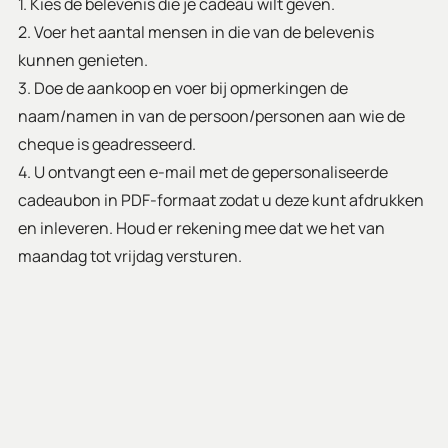
1. Kies de belevenis die je cadeau wilt geven.
2. Voer het aantal mensen in die van de belevenis
kunnen genieten.
3. Doe de aankoop en voer bij opmerkingen de
naam/namen in van de persoon/personen aan wie de
cheque is geadresseerd.
4. U ontvangt een e-mail met de gepersonaliseerde
cadeaubon in PDF-formaat zodat u deze kunt afdrukken
en inleveren. Houd er rekening mee dat we het van
maandag tot vrijdag versturen.
5. Op de cheque staat de vervaldatum (12 maanden na
aankoop) en een kortingscode zodat je automatisch
kunt boeken op de website.
6. Aarzel niet om contact met ons op te nemen als je
vragen hebt!