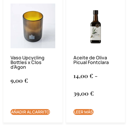
Vaso Upcycling
Aceite de Oliva
Bottles x Clos
Picual Fontclara
d’Agon
14,00
€
-
9,00
€
39,00
€
AÑADIR AL CARRITO
LEER MÁS