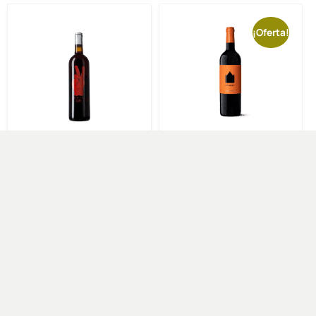
¡Oferta!
Amic tinto
Amant tinto
17,00
€
-
20,00
€
-
85,00
€
230,00
€
SELECCIONAR
SELECCIONAR
OPCIONES
OPCIONES