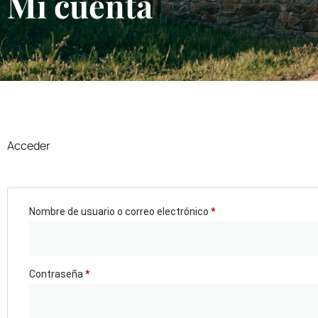
Mi cuenta
Acceder
Nombre de usuario o correo electrónico
*
Contraseña
*