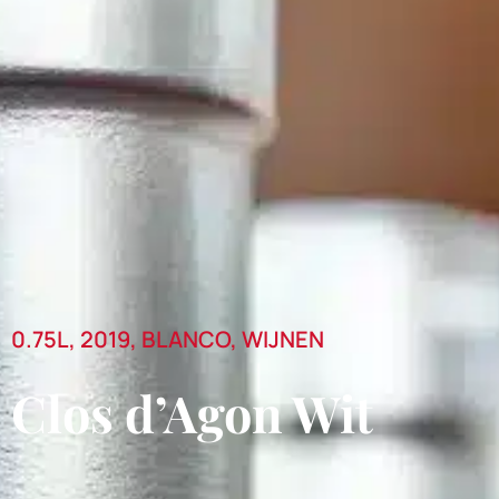
0.75L
,
2019
,
BLANCO
,
WIJNEN
Clos d’Agon Wit