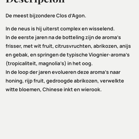
De meest bijzondere Clos d’Agon.
In de neus is hij uiterst complex en wisselend.
In de eerste jaren na de botteling zijn de aroma’s
frisser, met wit fruit, citrusvruchten, abrikozen, anijs
en gebak, en springen de typische Viognier-aroma’s
(tropicaliteit, magnolia’s) in het oog.
In de loop der jaren evolueren deze aroma’s naar
honing, rijp fruit, gedroogde abrikozen, verwelkte
witte bloemen, Chinese inkt en wierook.
Hij heeft een krachtige aanzet en vult de mond met
zijn volume, romigheid, structuur en persistentie, die
samen met zijn grote frisheid en kruidige retronasale
aroma’s een evenwichtig en afgerond blok vormen.
Hij wordt het best gedronken vanaf het tweede jaar na