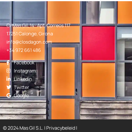
C/ Mas Gil, 14 · Apt. Correos 117
17251 Calonge, Girona
info@closdagon.com
+34 972 661 486
Facebook
Instagram
Linkedin
Twitter
Google
© 2024 Mas Gil S.L. |
Privacybeleid
|