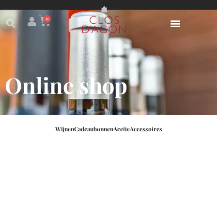
0
Online shop
Wijnen
Cadeaubonnen
Aceite
Accessoires
Parece que no podemos encontrar lo que estás
buscando.