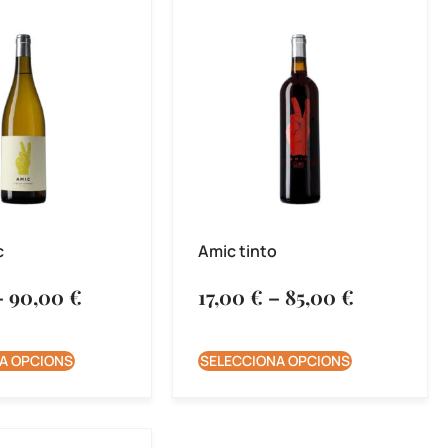
c
Amic tinto
–
90,00
€
17,00
€
–
85,00
€
A OPCIONS
SELECCIONA OPCIONS