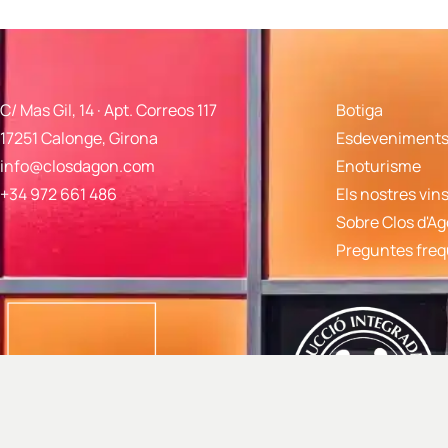
C/ Mas Gil, 14 · Apt. Correos 117
Botiga
17251 Calonge, Girona
Esdeveniments 
info@closdagon.com
Enoturisme
+34 972 661 486
Els nostres vin
Sobre Clos d'A
Preguntes fre