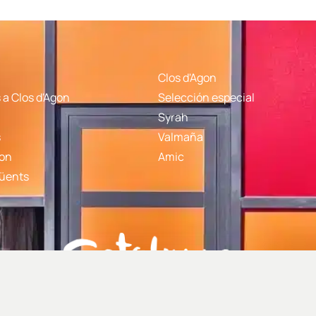
Clos d'Agon
a Clos d'Agon
Selección especial
Syrah
s
Valmaña
gon
Amic
qüents