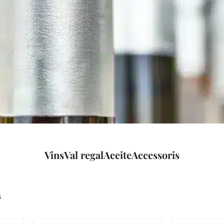
Vins
Val regal
Aceite
Accessoris
s