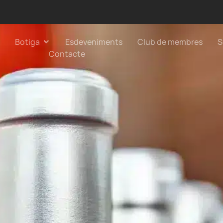
Botiga
Esdeveniments
Club de membres
S
Contacte