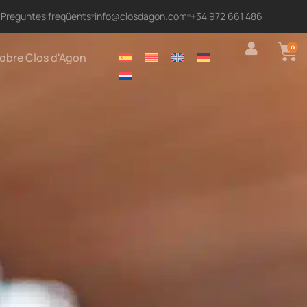
Preguntes freqüents
info@closdagon.com
+34 972 661 486
0
obre Clos d'Agon