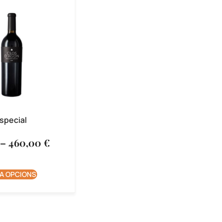
special
–
460,00
€
A OPCIONS