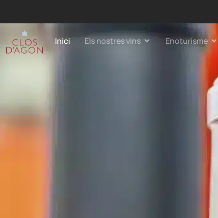
Inici
Els nostres vins
Enoturisme