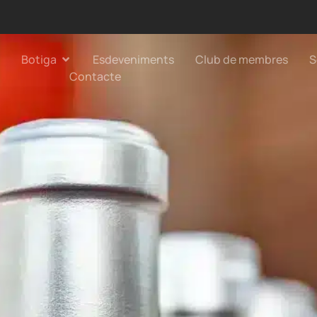
Botiga
Esdeveniments
Club de membres
S
Contacte