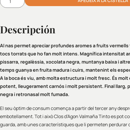
AFEGEIX A LA CISTELLA
Alternative:
Descripción
Al nas permet apreciar profundes aromes a fruits vermells
tocs torrats que ho fan molt intens. Magnífica intensitat a
pissarra, regalèssia, xocolata negra, muntanya baixa i altr
temps guanya en fruita madura i cuirs, mantenint els espec
A la boca és viu, amb molta estructura i molt fresc. És molt
potent, lleugerament carnós i molt persistent. Final llarg, 
negra i retronasal molt fumada.
El seu òptim de consum comença a partir del tercer any despr
embotellament. Tot i això Clos d’Agon Valmaña Tinto es pot co
guarda, amb unes característiques que li permeten perdurar 