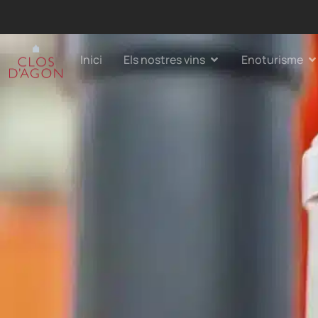
Inici
Els nostres vins
Enoturisme