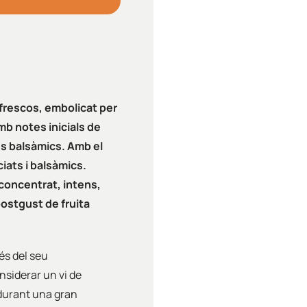
 frescos, embolicat per
mb notes inicials de
es balsàmics.
Amb el
iats i balsàmics.
 concentrat, intens,
postgust de fruita
és del seu
nsiderar un vi de
durant una gran