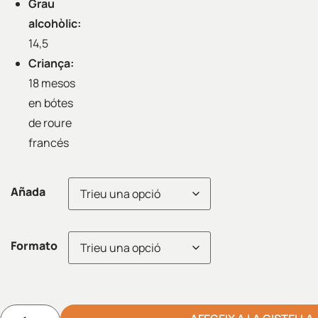
Grau
alcohòlic:
14,5
Criança:
18 mesos
en bótes
de roure
francés
Añada
Formato