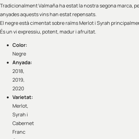
Tradicionalment Valmaña ha estat la nostra segona marca, pe
anyades aquests vins han estat repensats.
El negre està cimentat sobre raïms Merlot i Syrah principalme
És un vi expressiu, potent, madur i afruitat.
Color:
Negre
Anyada:
2018,
2019,
2020
Varietat:
Merlot,
Syrah i
Cabernet
Franc