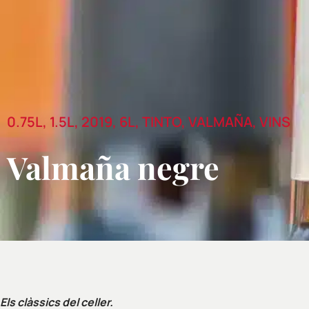
0.75L
,
1.5L
,
2019
,
6L
,
TINTO
,
VALMAÑA
,
VINS
Valmaña negre
Els clàssics del celler.