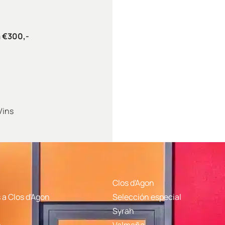
a €300,-
Vins
Clos d'Agon
a Clos d'Agon
Selección especial
Syrah