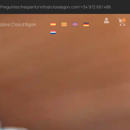
Preguntes freqüents
info@closdagon.com
+34 972 661 486
0
obre Clos d'Agon