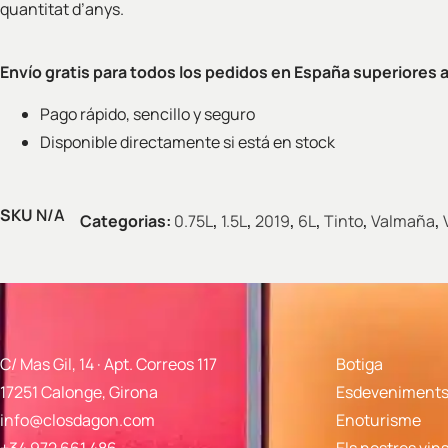
quantitat d’anys.
Envío gratis para todos los pedidos en España superiores 
Pago rápido, sencillo y seguro
Disponible directamente si está en stock
SKU
N/A
Categorias:
0.75L
,
1.5L
,
2019
,
6L
,
Tinto
,
Valmaña
,
C/ Mas Gil, 14 · Apt. Correos 117
Botiga
17251 Calonge, Girona
Esdeveniments 
info@closdagon.com
Enoturisme