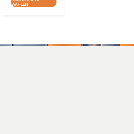
WÄHLEN
C/ Mas Gil, 14 · Apt. E-Mail 117
17251 Calonge, Girona
info@closdagon.com
+34 972 661 486
Facebook
Instagram
Linkedin
Twitter