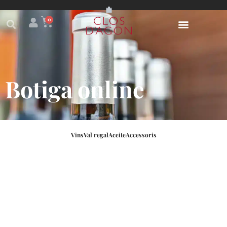
0
Botiga online
Vins
Val regal
Aceite
Accessoris
Parece que no podemos encontrar lo que estás
buscando.