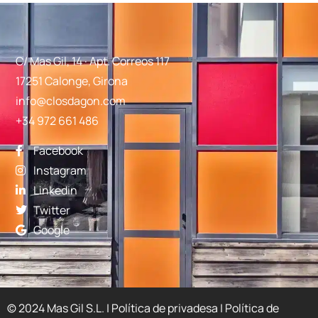
C/ Mas Gil, 14 · Apt. Correos 117
17251 Calonge, Girona
info@closdagon.com
+34 972 661 486
Facebook
Instagram
Linkedin
Twitter
Google
© 2024 Mas Gil S.L. |
Política de privadesa
|
Política de