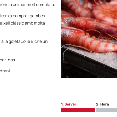
riència de mar molt completa.
. Anirem a comprar gambes
 vaixell clàssic amb molta
a la goleta Jolie Biche un
scar-nos.
rrani.
1. Servei
2. Hora