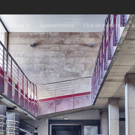
Botiga
Esdeveniments
Club de membres
S
Contacte