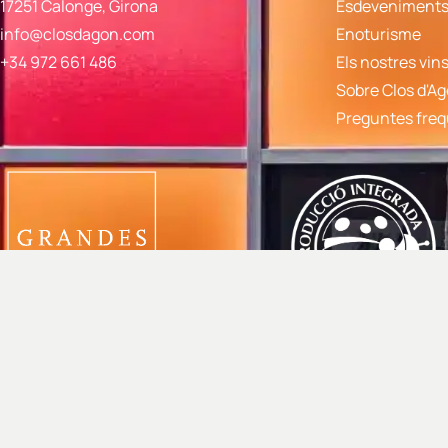
17251 Calonge, Girona
Esdeveniments 
info@closdagon.com
Enoturisme
+34 972 661 486
Els nostres vin
Sobre Clos d'A
Preguntes fre
© 2024 Mas Gil S.L. |
Política de privadesa
|
Política de cancel