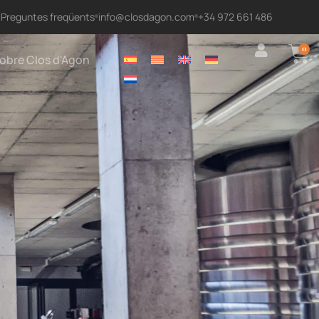
Preguntes freqüents
info@closdagon.com
+34 972 661 486
0
obre Clos d'Agon