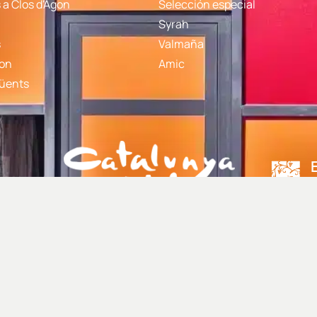
a Clos d'Agon
Selección especial
Syrah
s
Valmaña
gon
Amic
qüents
·lació