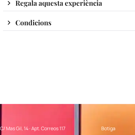
Regala aquesta experiència
Condicions
C/ Mas Gil, 14 · Apt. Correos 117
Botiga