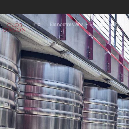
Inici
Els nostres vins
Enoturisme