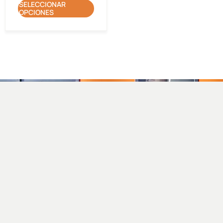
SELECCIONAR
OPCIONES
C/ Mas Gil, 14 · Apt. Correos 117
17251 Calonge, Girona
info@closdagon.com
+34 972 661 486
Facebook
Instagram
Linkedin