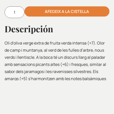
AFEGEIX A LA CISTELLA
Alternative:
Descripción
Oli d’oliva verge extra de fruita verda intensa (+7). Olor
de camp i muntanya, al verd de les fulles d’arbre, nous
verds i llentiscle. A la boca té un discurs llarg al paladar
amb sensacions picants altes (+6) i fresques, similar al
sabor dels jaramagos i les ravenisses silvestres. Els
amargs (+5) s’harmonitzen amb les notes balsàmiques
de plantes aromàtiques arbustives, com la sajolida, la
farigola, el romaní o el myrtus. El postgust és creixent i
llarg; encara després d’uns minuts d’haver-lo tastat,
segueixen apareixent sabors a carxofa, poma verda,