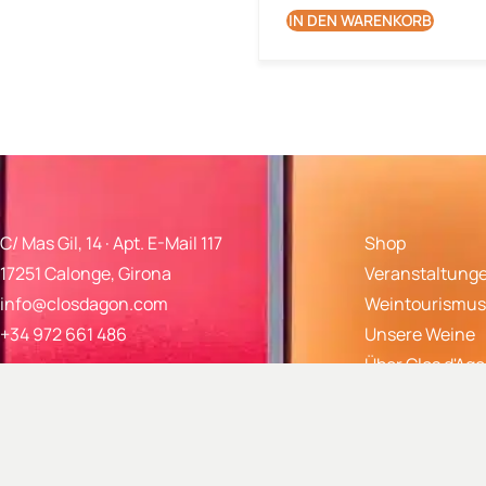
IN DEN WARENKORB
C/ Mas Gil, 14 · Apt. E-Mail 117
Shop
17251 Calonge, Girona
Veranstaltung
info@closdagon.com
Weintourismus
+34 972 661 486
Unsere Weine
Über Clos d'Ag
Häufig gestellt