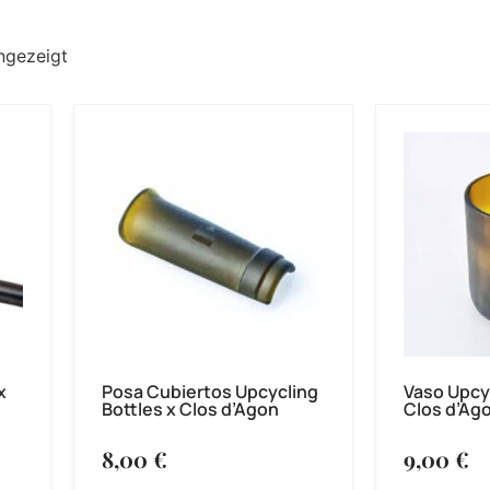
ngezeigt
x
Posa Cubiertos Upcycling
Vaso Upcyc
Bottles x Clos d’Agon
Clos d’Ag
8,00
€
9,00
€