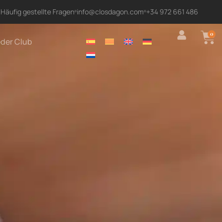
Häufig gestellte Fragen
info@closdagon.com
+34 972 661 486
0
eder Club