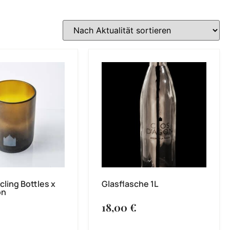
ling Bottles x
Glasflasche 1L
on
18,00
€