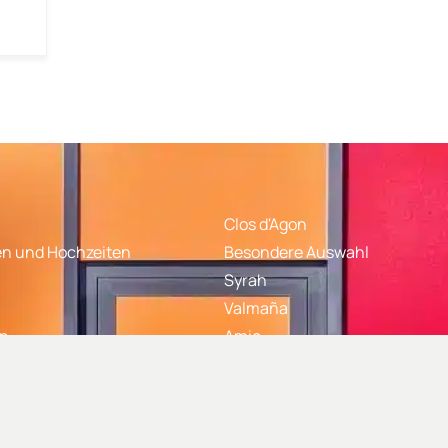
Clos d'Agon
en und Hochzeiten
Besondere Auswahl
Syrah
Valmaña
on
Amic
e Fragen