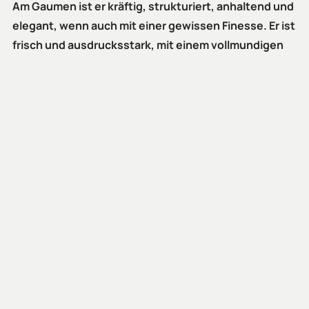
Am Gaumen ist er kräftig, strukturiert, anhaltend und
elegant, wenn auch mit einer gewissen Finesse. Er ist
frisch und ausdrucksstark, mit einem vollmundigen
Eingang mit reifen Früchten.
Sein optimaler Verbrauch beginnt im ersten Jahr nach
der Abfüllung. Der Amic rot kann jedoch als ein Wein für
die Alterung betrachtet werden, dessen Eigenschaften
eine gute Entwicklung und eine lange Lebensdauer
ermöglichen, sofern die Flasche unter den richtigen
Bedingungen aufbewahrt wird.
Envío gratis para todos los pedidos en España
superiores a €300,-
Pago rápido, sencillo y seguro
Disponible directamente si está en stock