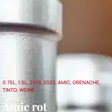
0.75L
,
1.5L
,
2019
,
2023
,
AMIC
,
GRENACHE
,
TINTO
,
WEINE
Amic rot