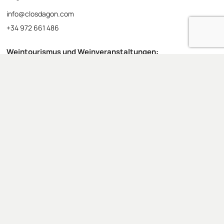
info@closdagon.com
+34 972 661 486
Weintourismus und Weinveranstaltungen:
visitas@closdagon.com
+34 619 927 102
Verkäufe:
comercial@closdagon.com
+34 972 661 486
Buchhaltung:
contabilidad@closdagon.com
+34 972 661 486