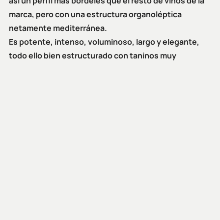
así un perfil más bordelés que el resto de vinos de la
marca, pero con una estructura organoléptica
netamente mediterránea.
Es potente, intenso, voluminoso, largo y elegante,
todo ello bien estructurado con taninos muy
redondos y carnosos que, unidos a una buena acidez,
lo hacen envolvente.
Apto para ser degustado desde el momento en que es
puesto en botella. Su óptimo de consumo comienza a
partir del tercer año después de su embotellado y, con
las condiciones de conservación adecuadas, podrá
perdurar durante una gran cantidad de años.
FICHA TÉCNICA
https://closdagon.com/wp-
content/uploads/2023/03/2020-Seleccion-Especial.pdf