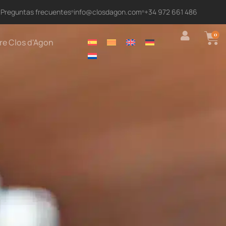
Preguntas frecuentes
info@closdagon.com
+34 972 661 486
0
re Clos d'Agon