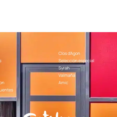
Clos d'Agon
s
Selección especial
Syrah
Valmaña
gon
Amic
cuentes