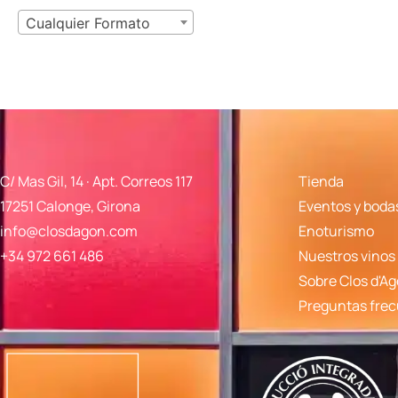
Cualquier Formato
C/ Mas Gil, 14 · Apt. Correos 117
Tienda
17251 Calonge, Girona
Eventos y boda
info@closdagon.com
Enoturismo
+34 972 661 486
Nuestros vinos
Sobre Clos d'A
Preguntas fre