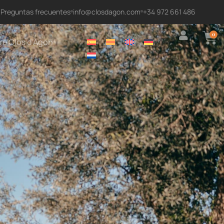
Preguntas frecuentes
info@closdagon.com
+34 972 661 486
0
re Clos d'Agon