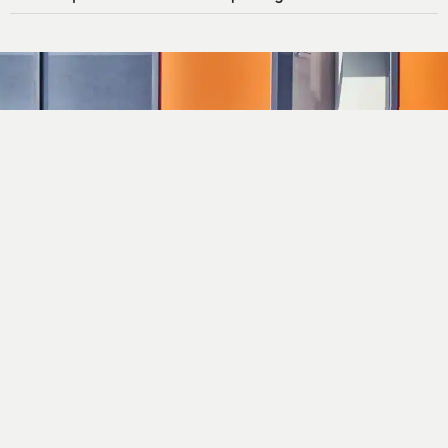
C/ Mas Gil, 14 · Apt. Correos 117
17251 Calonge, Girona
info@closdagon.com
+34 972 661 486
Facebook
Instagram
Linkedin
Twitter
Google