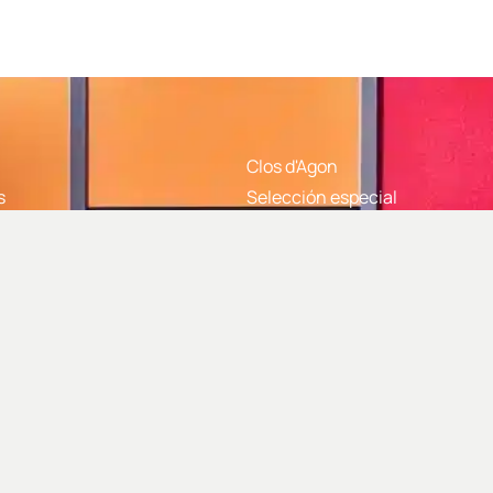
Clos d'Agon
s
Selección especial
Syrah
Valmaña
gon
Amic
cuentes