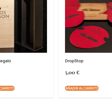
Regalo
DropStop
5,00
€
 CARRITO
AÑADIR AL CARRITO