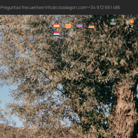
Preguntas frecuentes
info@closdagon.com
+34 972 661 486
0
re Clos d'Agon