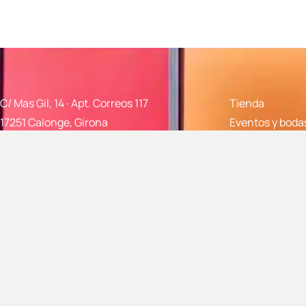
C/ Mas Gil, 14 · Apt. Correos 117
Tienda
17251 Calonge, Girona
Eventos y boda
info@closdagon.com
Enoturismo
+34 972 661 486
Nuestros vinos
Sobre Clos d'A
Preguntas fre