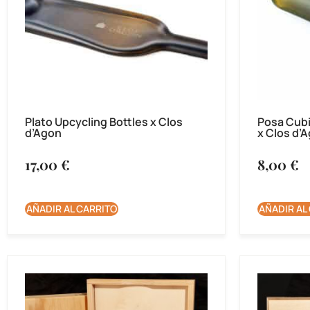
Plato Upcycling Bottles x Clos
Posa Cubi
d’Agon
x Clos d’
17,00
€
8,00
€
AÑADIR AL CARRITO
AÑADIR AL