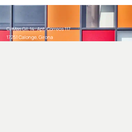
C/ Mas Gil, 14 · Apt. Correos 117
17251 Calonge, Girona
info@closdagon.com
+34 972 661 486
Facebook
Instagram
Linkedin
Twitter
Google
© 2026 Mas Gil
|
Política de privacidad
|
Política de