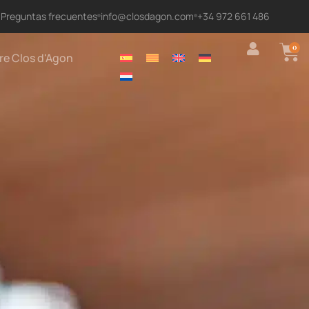
Preguntas frecuentes
info@closdagon.com
+34 972 661 486
0
re Clos d'Agon