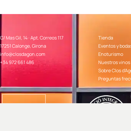
C/ Mas Gil, 14 · Apt. Correos 117
Tienda
17251 Calonge, Girona
Eventos y boda
info@closdagon.com
Enoturismo
+34 972 661 486
Nuestros vinos
Sobre Clos d'A
Preguntas fre