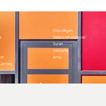
Clos d'Agon
s
Selección especial
Syrah
Valmaña
gon
Amic
cuentes