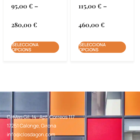
95,00
€
–
115,00
€
–
280,00
€
460,00
€
SELECCIONA
SELECCIONA
OPCIONS
OPCIONS
C/ Mas Gil, 14 · Apt. Correos 117
17251 Calonge, Girona
info@closdagon.com