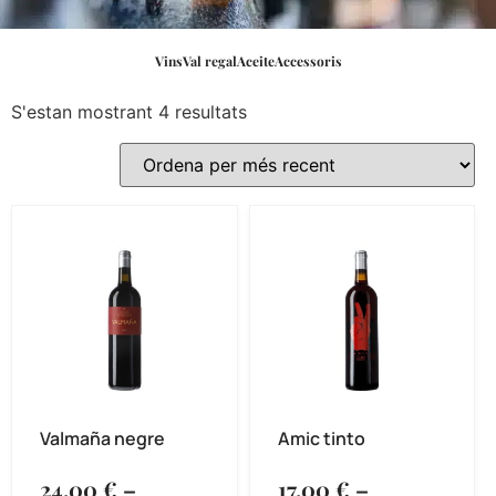
Vins
Val regal
Aceite
Accessoris
S'estan mostrant 4 resultats
Valmaña negre
Amic tinto
24,00
€
–
17,00
€
–