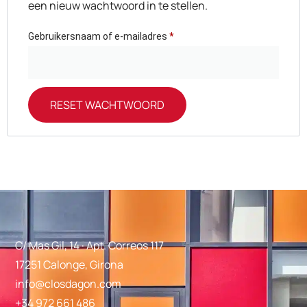
een nieuw wachtwoord in te stellen.
Gebruikersnaam of e-mailadres
*
RESET WACHTWOORD
Alternative:
C/ Mas Gil, 14 · Apt. Correos 117
17251 Calonge, Girona
info@closdagon.com
+34 972 661 486