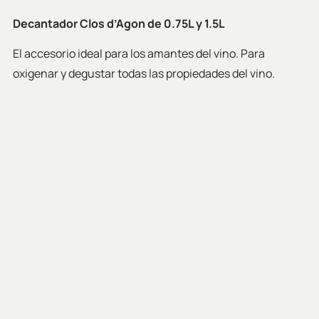
Decantador Clos d’Agon de 0.75L y 1.5L
El accesorio ideal para los amantes del vino. Para
oxigenar y degustar todas las propiedades del vino.
Envío gratis para todos los pedidos en España
superiores a €300,-
Pago rápido, sencillo y seguro
Disponible directamente si está en stock
SKU
N/A
Categoría:
Accessoires