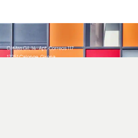
C/ Mas Gil, 14 · Apt. Correos 117
17251 Calonge, Girona
info@closdagon.com
+34 972 661 486
Facebook
Instagram
Linkedin
Twitter
Google