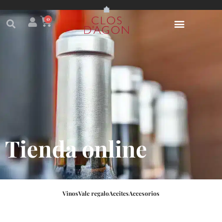
0
Tienda online
Vinos
Vale regalo
Aceites
Accesorios