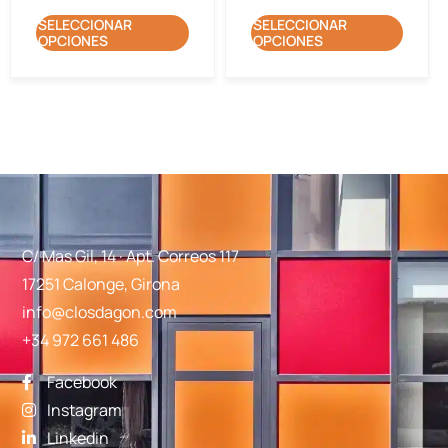
SELECCIONAR
SELECCIONAR
OPCIONES
OPCIONES
C/ Mas Gil, 14 · Apt. Correos 117
17251 Calonge, Girona
info@closdagon.com
+34 972 661 486
Facebook
Instagram
Linkedin