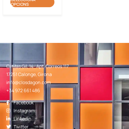
OPCIONS
C/ Mas Gil, 14 · Apt. Correos 117
17251 Calonge, Girona
info@closdagon.com
+34 972 661 486
Facebook
Instagram
Linkedin
Twitter