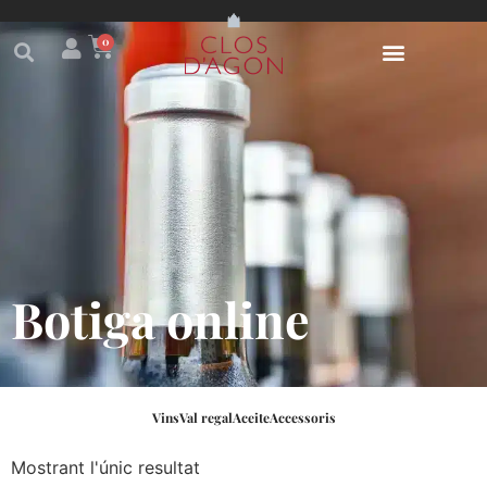
0
Botiga online
Vins
Val regal
Aceite
Accessoris
Mostrant l'únic resultat