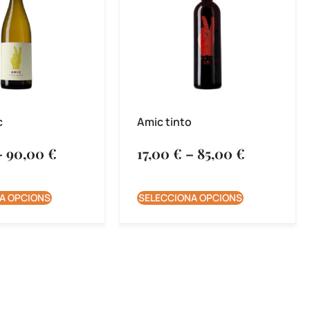
c
Amic tinto
–
90,00
€
17,00
€
–
85,00
€
A OPCIONS
SELECCIONA OPCIONS