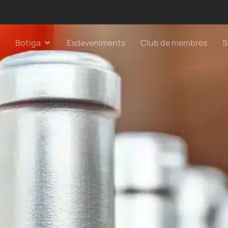
Botiga
Esdeveniments
Club de membres
S
Contacte