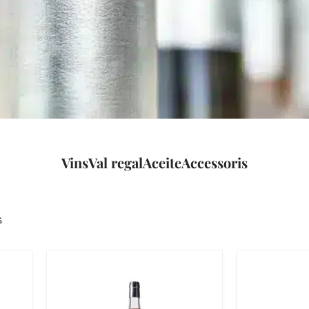
Vins
Val regal
Aceite
Accessoris
s