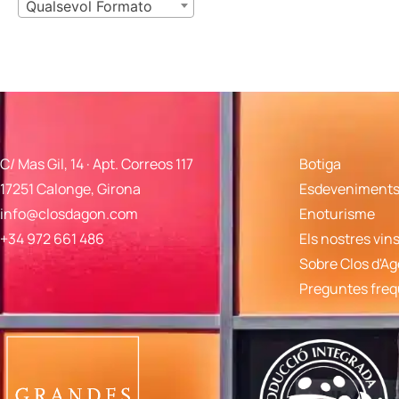
Qualsevol Formato
C/ Mas Gil, 14 · Apt. Correos 117
Botiga
17251 Calonge, Girona
Esdeveniments 
info@closdagon.com
Enoturisme
+34 972 661 486
Els nostres vin
Sobre Clos d'A
Preguntes fre