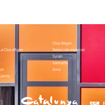
Clos d'Agon
a Clos d'Agon
Selección especial
Syrah
s
Valmaña
gon
Amic
qüents