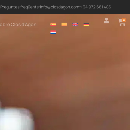
Preguntes freqüents
info@closdagon.com
+34 972 661 486
0
obre Clos d'Agon