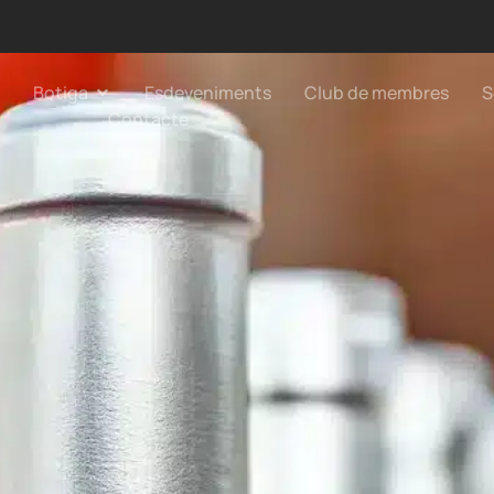
Botiga
Esdeveniments
Club de membres
S
Contacte