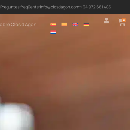
Preguntes freqüents
info@closdagon.com
+34 972 661 486
0
obre Clos d'Agon