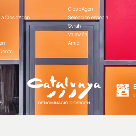
Clos d'Agon
a Clos d'Agon
Selección especial
Syrah
s
Valmaña
gon
Amic
qüents