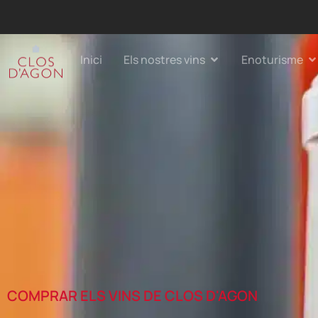
Inici
Els nostres vins
Enoturisme
COMPRAR ELS VINS DE CLOS D'AGON