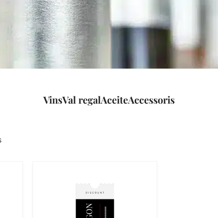
Vins
Val regal
Aceite
Accessoris
s