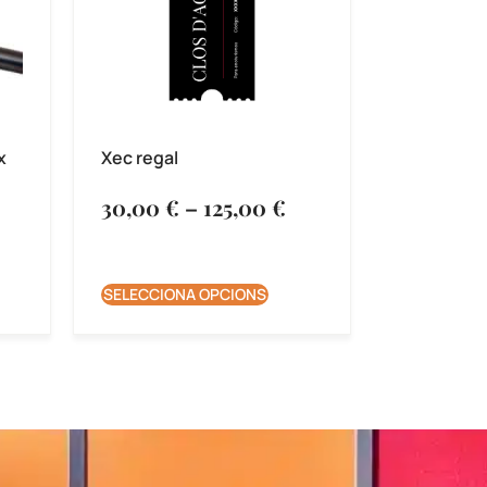
x
Xec regal
30,00
€
–
125,00
€
SELECCIONA OPCIONS