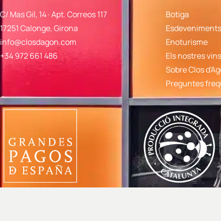
C/ Mas Gil, 14 · Apt. Correos 117
Botiga
17251 Calonge, Girona
Esdeveniments 
info@closdagon.com
Enoturisme
+34 972 661 486
Els nostres vin
Sobre Clos d'A
Preguntes fre